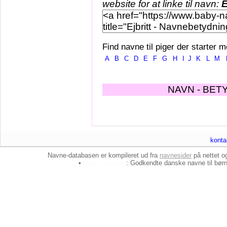
website for at linke til navn:
E
Find navne til piger der starter m
A
B
C
D
E
F
G
H
I
J
K
L
M
NAVN - BET
konta
Navne-databasen er kompileret ud fra
navnesider
på nettet 
•
baby-navne.dk
: Godkendte danske
navne til bør