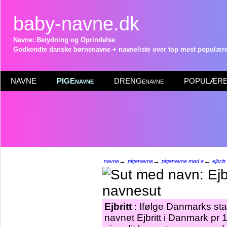
baby-navne.dk
Navne: Betydning og Oprindelse
Godkendte danske børnenavne + navneliste over top mest populære 
NAVNE
PIGEnavne
DRENGenavne
POPULÆRE 
→
→
→
navne
pigenavne
pigenavne med e
ejbritt
Ejbritt
: Ifølge Danmarks sta
navnet Ejbritt i Danmark pr 