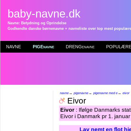
baby-navne.dk
Navne: Betydning og Oprindelse
Godkendte danske børnenavne + navneliste over top mest populære 
NAVNE
PIGEnavne
DRENGenavne
POPULÆRE 
→
→
→
navne
pigenavne
pigenavne med e
eivor
Eivor
Eivor
: Ifølge Danmarks stat
Eivor i Danmark pr 1. januar
Lav nemt en flot h