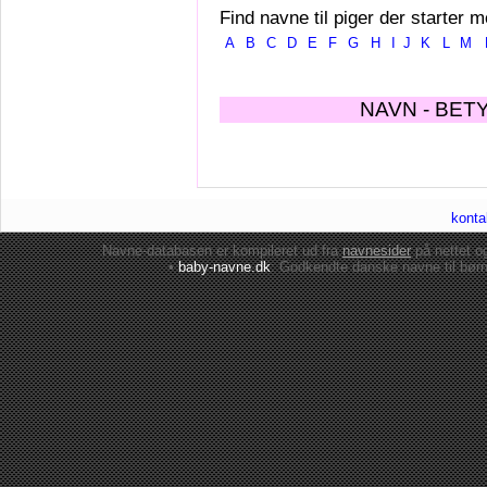
Find navne til piger der starter m
A
B
C
D
E
F
G
H
I
J
K
L
M
NAVN - BET
konta
Navne-databasen er kompileret ud fra
navnesider
på nettet 
•
baby-navne.dk
: Godkendte danske
navne til bør