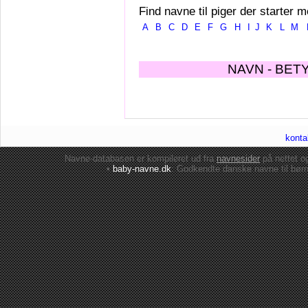
Find navne til piger der starter m
A
B
C
D
E
F
G
H
I
J
K
L
M
NAVN - BET
konta
Navne-databasen er kompileret ud fra
navnesider
på nettet 
•
baby-navne.dk
: Godkendte danske
navne til bør