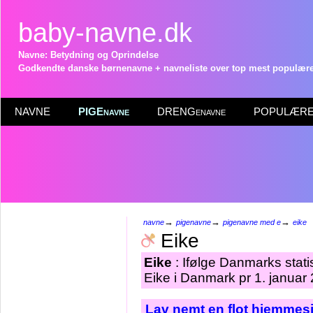
baby-navne.dk
Navne: Betydning og Oprindelse
Godkendte danske børnenavne + navneliste over top mest populære 
NAVNE
PIGEnavne
DRENGenavne
POPULÆRE 
→
→
→
navne
pigenavne
pigenavne med e
eike
Eike
Eike
: Ifølge Danmarks stati
Eike i Danmark pr 1. januar
Lav nemt en flot hjemmesi