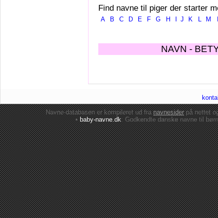
Find navne til piger der starter m
A
B
C
D
E
F
G
H
I
J
K
L
M
NAVN - BET
konta
Navne-databasen er kompileret ud fra
navnesider
på nettet 
•
baby-navne.dk
: Godkendte danske
navne til bør