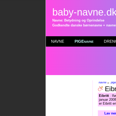
baby-navne.d
Navne: Betydning og Oprindelse
Godkendte danske børnenavne + navneli
NAVNE
PIGEnavne
DRENG
→
navne
pig
Eibr
Eibritt
: If
januar 2008
er Eibritt 
Lav ne