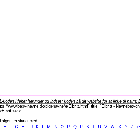
koden i feltet herunder og indsæt koden på dit website for at linke til navn:
l piger der starter med:
D
E
F
G
H
I
J
K
L
M
N
O
P
Q
R
S
T
U
V
W
X
Y
Z