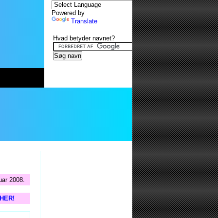
Powered by
Translate
Hvad betyder navnet?
uar 2008.
 HER!