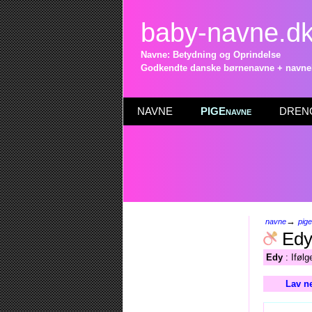
baby-navne.d
Navne: Betydning og Oprindelse
Godkendte danske børnenavne + navneli
NAVNE
PIGEnavne
DRENG
→
navne
pig
Ed
Edy
: Ifølg
Lav n