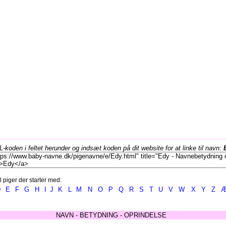
koden i feltet herunder og indsæt koden på dit website for at linke til navn:
l piger der starter med:
D
E
F
G
H
I
J
K
L
M
N
O
P
Q
R
S
T
U
V
W
X
Y
Z
NAVN - BETYDNING - OPRINDELSE