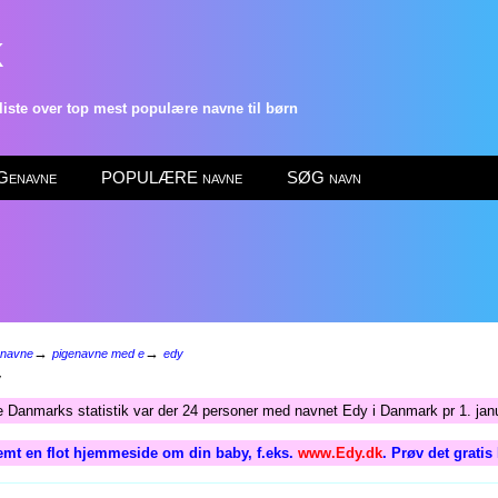
k
ste over top mest populære navne til børn
enavne
POPULÆRE navne
SØG navn
→
→
enavne
pigenavne med e
edy
y
e Danmarks statistik var der 24 personer med navnet Edy i Danmark pr 1. jan
emt en flot hjemmeside om din baby, f.eks.
www.Edy.dk
. Prøv det gratis