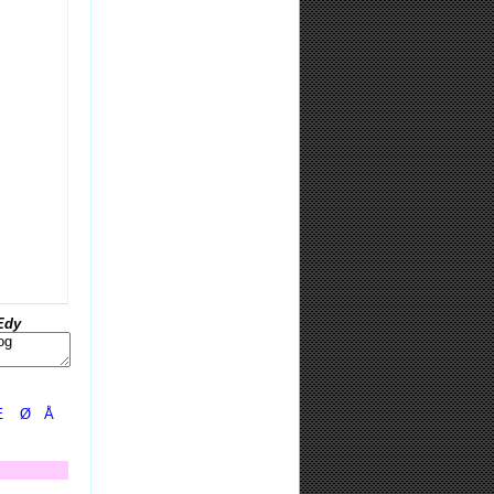
Edy
Æ
Ø
Å