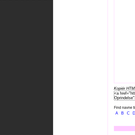
Kopiér HTML-
Find navne ti
A
B
C