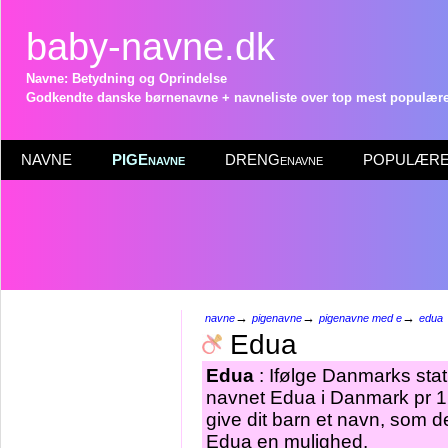
baby-navne.dk
Navne: Betydning og Oprindelse
Godkendte danske børnenavne + navneliste over top mest populære 
NAVNE
PIGEnavne
DRENGenavne
POPULÆRE 
→
→
→
navne
pigenavne
pigenavne med e
edua
Edua
Edua
: Ifølge Danmarks stat
navnet Edua i Danmark pr 1.
give dit barn et navn, som de
Edua en mulighed.