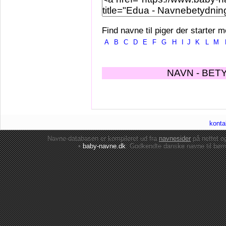
Find navne til piger der starter m
A
B
C
D
E
F
G
H
I
J
K
L
M
NAVN - BET
konta
Navne-databasen er kompileret ud fra
navnesider
på nettet 
•
baby-navne.dk
: Godkendte danske
navne til bør