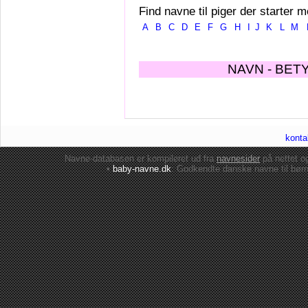
Find navne til piger der starter m
A
B
C
D
E
F
G
H
I
J
K
L
M
NAVN - BET
konta
Navne-databasen er kompileret ud fra
navnesider
på nettet 
•
baby-navne.dk
: Godkendte danske
navne til bør