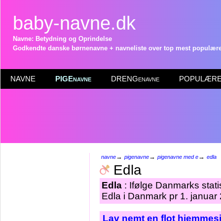
baby-navne.dk
Navne: Betydning og Oprindelse
Godkendte danske børnenavne + navneliste over top mest populære 
NAVNE
PIGEnavne
DRENGenavne
POPULÆRE 
→
→
→
navne
pigenavne
pigenavne med e
edla
Edla
Edla
: Ifølge Danmarks stat
Edla i Danmark pr 1. januar
Lav nemt en flot hjemmesi