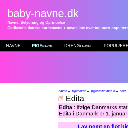
baby-navne.dk
Navne: Betydning og Oprindelse
Godkendte danske børnenavne + navneliste over top mest populære 
NAVNE
PIGEnavne
DRENGenavne
POPULÆRE 
→
→
→
navne
pigenavne
pigenavne med e
edita
Edita
Edita
: Ifølge Danmarks stat
Edita i Danmark pr 1. januar
Lav nemt en flot h