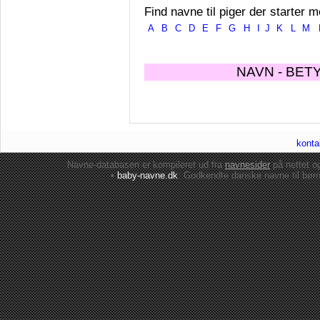
Find navne til piger der starter m
A
B
C
D
E
F
G
H
I
J
K
L
M
NAVN - BET
konta
Navne-databasen er kompileret ud fra
navnesider
på nettet 
•
baby-navne.dk
: Godkendte danske
navne til bør