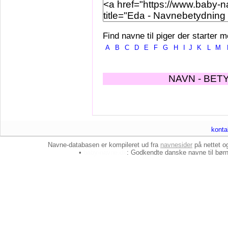
Find navne til piger der starter m
A
B
C
D
E
F
G
H
I
J
K
L
M
NAVN - BET
konta
Navne-databasen er kompileret ud fra
navnesider
på nettet 
•
baby-navne.dk
: Godkendte danske
navne til bør