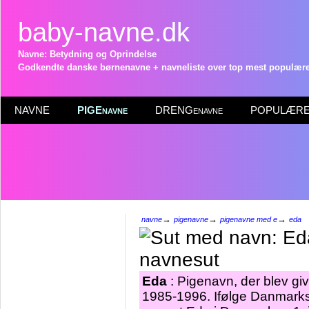
baby-navne.dk
Navne: Betydning og Oprindelse
Godkendte danske børnenavne + navneliste over top mest populære 
NAVNE
PIGEnavne
DRENGenavne
POPULÆRE 
→
→
→
navne
pigenavne
pigenavne med e
eda
Eda
: Pigenavn, der blev give
1985-1996. Ifølge Danmarks 