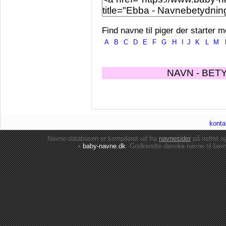
Find navne til piger der starter m
A
B
C
D
E
F
G
H
I
J
K
L
M
NAVN - BET
konta
Navne-databasen er kompileret ud fra
navnesider
på nettet 
•
baby-navne.dk
: Godkendte danske
navne til bør