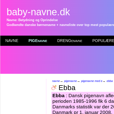
baby-navne.dk
Navne: Betydning og Oprindelse
Godkendte danske børnenavne + navneliste over top mest populære 
NAVNE
PIGEnavne
DRENGenavne
POPULÆRE 
→
→
→
navne
pigenavne
pigenavne med e
ebba
Ebba
Ebba
: Dansk pigenavn afle
perioden 1985-1996 fik 6 da
Danmarks statistik var der
Danmark pr 1. januar 2008.