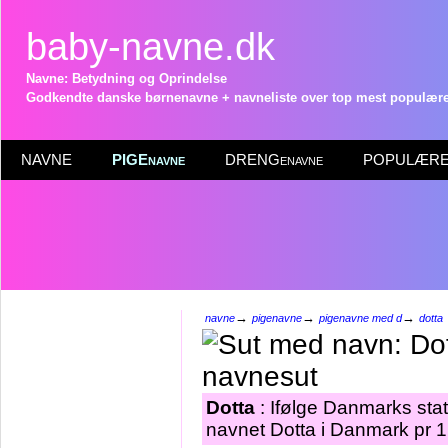
baby-navne.dk
Navne: Betydning og Oprindelse
Godkendte danske børnenavne + navneliste over top mest populære 
NAVNE
PIGEnavne
DRENGenavne
POPULÆRE 
→
→
→
navne
pigenavne
pigenavne med d
dotta
Dotta
: Ifølge Danmarks stat
navnet Dotta i Danmark pr 1