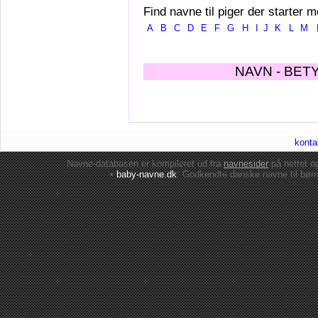
Find navne til piger der starter m
A
B
C
D
E
F
G
H
I
J
K
L
M
NAVN - BET
konta
Navne-databasen er kompileret ud fra
navnesider
på nettet 
•
baby-navne.dk
: Godkendte danske
navne til bør