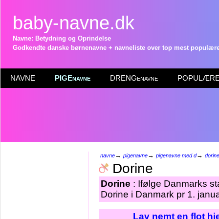
baby-navne.dk
Navne: Betydning og Oprindelse
Godkendte danske børnenavne + navneliste over top mest populære 
NAVNE
PIGEnavne
DRENGenavne
POPULÆRE 
→
→
→
navne
pigenavne
pigenavne med d
dorin
Dorine
Dorine
: Ifølge Danmarks st
Dorine i Danmark pr 1. janu
Lav nemt en flot h