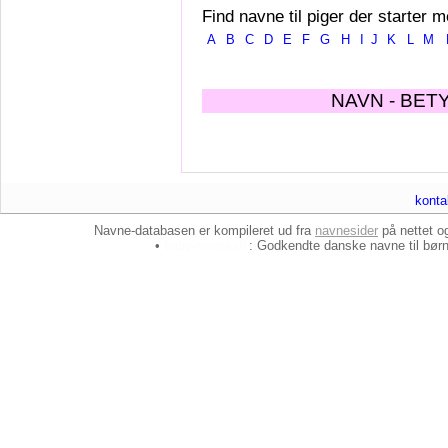
Find navne til piger der starter m
A
B
C
D
E
F
G
H
I
J
K
L
M
NAVN - BET
konta
Navne-databasen er kompileret ud fra
navnesider
på nettet 
•
baby-navne.dk
: Godkendte danske
navne til bør