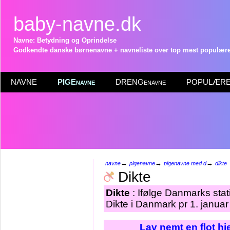
baby-navne.dk
Navne: Betydning og Oprindelse
Godkendte danske børnenavne + navneliste over top mest populære 
NAVNE
PIGEnavne
DRENGenavne
POPULÆRE 
→
→
→
navne
pigenavne
pigenavne med d
dikte
Dikte
Dikte
: Ifølge Danmarks stat
Dikte i Danmark pr 1. januar
Lav nemt en flot h