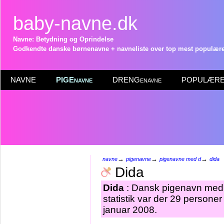
baby-navne.dk
Navne: Betydning og Oprindelse
Godkendte danske børnenavne + navneliste over top mest populære 
NAVNE
PIGEnavne
DRENGenavne
POPULÆRE 
→
→
→
navne
pigenavne
pigenavne med d
dida
Dida
Dida
: Dansk pigenavn med 
statistik var der 29 persone
januar 2008.