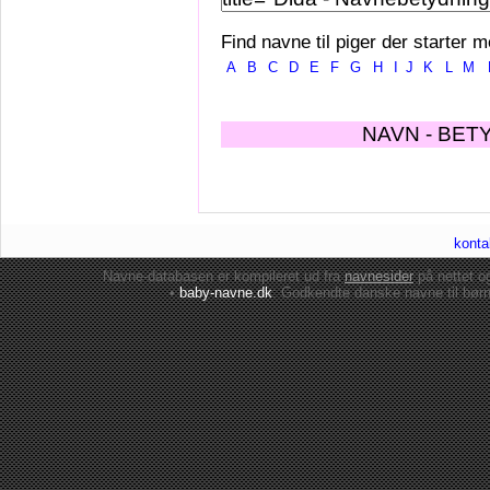
Find navne til piger der starter m
A
B
C
D
E
F
G
H
I
J
K
L
M
NAVN - BET
konta
Navne-databasen er kompileret ud fra
navnesider
på nettet 
•
baby-navne.dk
: Godkendte danske
navne til bør