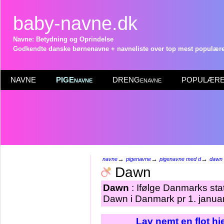
baby-navne.dk
Navne: Betydning og Oprindelse
Godkendte danske børnenavne + navneliste over top mest populære 
NAVNE
PIGEnavne
DRENGenavne
POPULÆRE 
→
→
→
navne
pigenavne
pigenavne med d
dawn
Dawn
Dawn
: Ifølge Danmarks sta
Dawn i Danmark pr 1. janua
Lav nemt en flot h