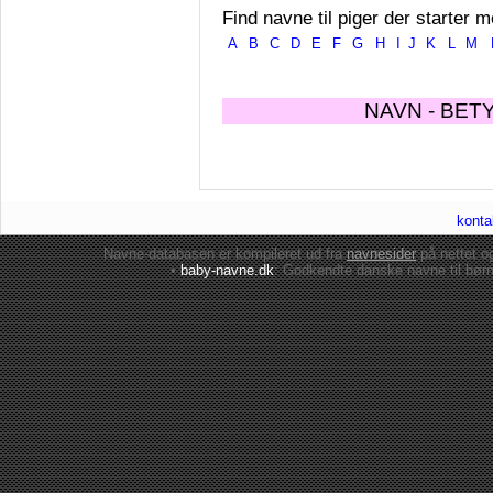
Find navne til piger der starter m
A
B
C
D
E
F
G
H
I
J
K
L
M
NAVN - BET
konta
Navne-databasen er kompileret ud fra
navnesider
på nettet 
•
baby-navne.dk
: Godkendte danske
navne til bør