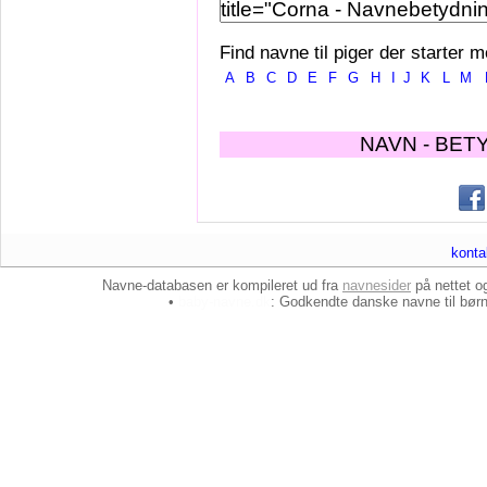
Find navne til piger der starter m
A
B
C
D
E
F
G
H
I
J
K
L
M
NAVN - BET
konta
Navne-databasen er kompileret ud fra
navnesider
på nettet 
•
baby-navne.dk
: Godkendte danske
navne til bør