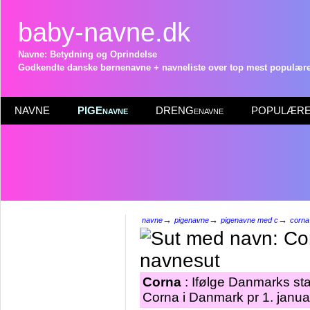
baby-navne.dk
Navne: Betydning og Oprindelse
Godkendte danske børnenavne + navneliste over top mest populære 
NAVNE
PIGEnavne
DRENGenavne
POPULÆRE 
→
→
→
navne
pigenavne
pigenavne med c
corna
Corna
: Ifølge Danmarks sta
Corna i Danmark pr 1. janua