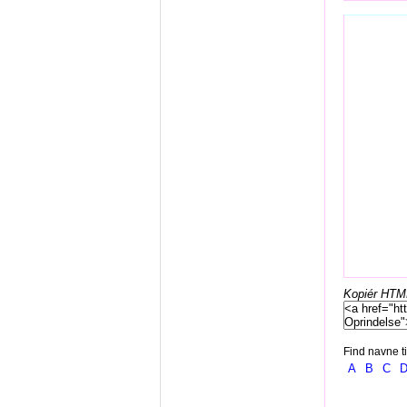
Kopiér HTML-
Find navne ti
A
B
C