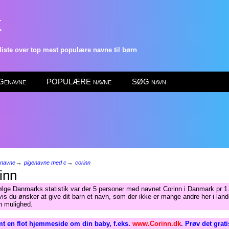
k
ste over top mest populære navne til børn
enavne
POPULÆRE navne
SØG navn
→
→
enavne
pigenavne med c
corinn
inn
ølge Danmarks statistik var der 5 personer med navnet Corinn i Danmark pr 1.
is du ønsker at give dit barn et navn, som der ikke er mange andre her i lande
n mulighed.
t en flot hjemmeside om din baby, f.eks.
www.Corinn.dk
. Prøv det grat