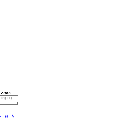
Corinn
Æ
Ø
Å