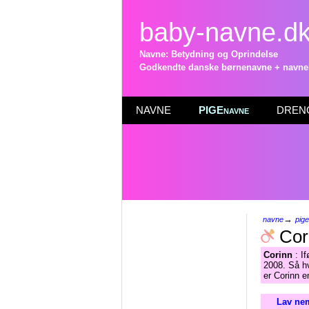
baby-navne.d
Navne: Betydning og Oprindelse
Godkendte danske børnenavne + navneli
NAVNE
PIGEnavne
DRENG
→
navne
pig
Cor
Corinn
: If
2008. Så hv
er Corinn e
Lav nem