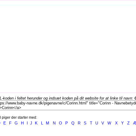
koden i feltet herunder og indsæt koden på dit website for at linke til navn:
l piger der starter med:
D
E
F
G
H
I
J
K
L
M
N
O
P
Q
R
S
T
U
V
W
X
Y
Z