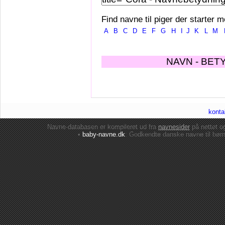
Find navne til piger der starter m
A
B
C
D
E
F
G
H
I
J
K
L
M
NAVN - BET
konta
Navne-databasen er kompileret ud fra
navnesider
på nettet 
•
baby-navne.dk
: Godkendte danske
navne til bør