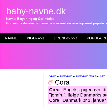
baby-navne.dk
Navne: Betydning og Oprindelse
Godkendte danske børnenavne + navneliste over top mest populære 
NAVNE
PIGEnavne
DRENGenavne
POPULÆRE 
→
→
→
navne
pigenavne
pigenavne med c
cora
Cora
Cora
: Engelsk pigenavn, de
"jomfru". Ifølge Danmarks st
Cora i Danmark pr 1. januar