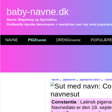
baby-navne.dk
Navne: Betydning og Oprindelse
Godkendte danske børnenavne + navneliste over top mest populære 
NAVNE
PIGEnavne
DRENGenavne
POPULÆRE 
→
→
→
navne
pigenavne
pigenavne med c
const
Constantia
: Latinsk pigena
Navnedato er den 19. septem