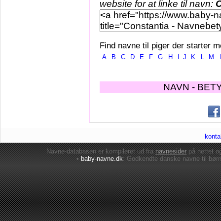
website for at linke til navn:
C
Find navne til piger der starter m
A
B
C
D
E
F
G
H
I
J
K
L
M
NAVN - BET
konta
Navne-databasen er kompileret ud fra
navnesider
på nettet 
•
baby-navne.dk
: Godkendte danske
navne til bør