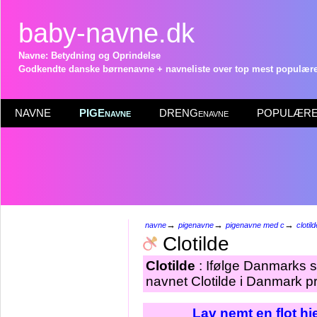
baby-navne.dk
Navne: Betydning og Oprindelse
Godkendte danske børnenavne + navneliste over top mest populære 
NAVNE
PIGEnavne
DRENGenavne
POPULÆRE 
→
→
→
navne
pigenavne
pigenavne med c
clotild
Clotilde
Clotilde
: Ifølge Danmarks s
navnet Clotilde i Danmark pr
Lav nemt en flot h