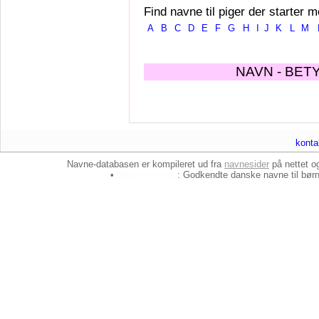
Find navne til piger der starter m
A
B
C
D
E
F
G
H
I
J
K
L
M
NAVN - BET
konta
Navne-databasen er kompileret ud fra
navnesider
på nettet 
•
baby-navne.dk
: Godkendte danske
navne til bør