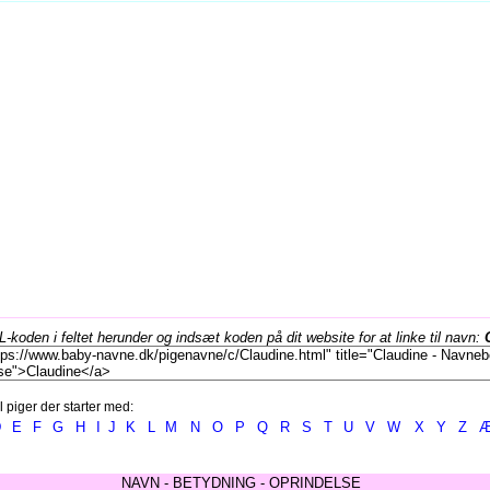
koden i feltet herunder og indsæt koden på dit website for at linke til navn:
l piger der starter med:
D
E
F
G
H
I
J
K
L
M
N
O
P
Q
R
S
T
U
V
W
X
Y
Z
NAVN - BETYDNING - OPRINDELSE