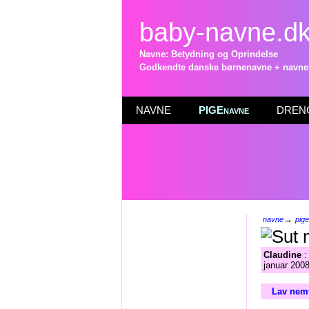
baby-navne.d
Navne: Betydning og Oprindelse
Godkendte danske børnenavne + navneli
NAVNE
PIGEnavne
DRENG
→
navne
pig
Claudine
:
januar 2008
Lav nemt