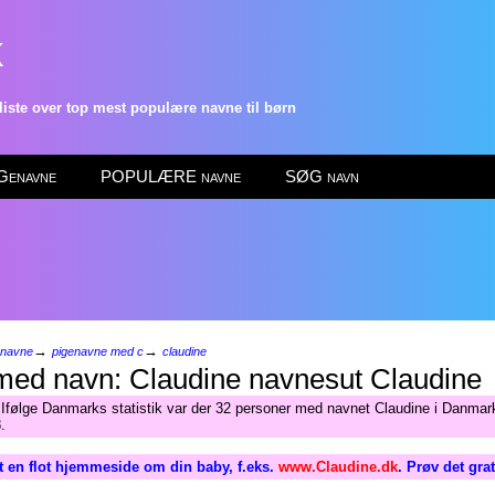
k
ste over top mest populære navne til børn
enavne
POPULÆRE navne
SØG navn
→
→
enavne
pigenavne med c
claudine
Claudine
 Ifølge Danmarks statistik var der 32 personer med navnet Claudine i Danmark
.
 en flot hjemmeside om din baby, f.eks.
www.Claudine.dk
. Prøv det gra