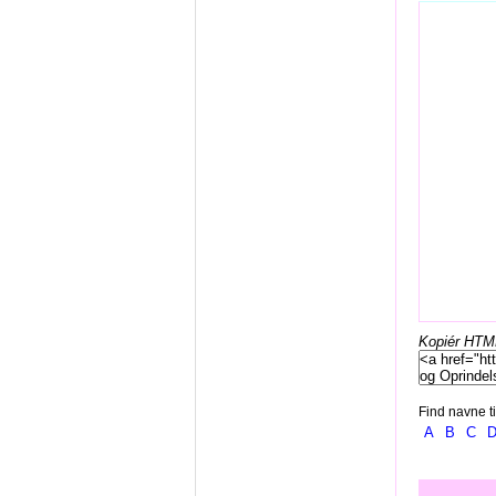
Kopiér HTML-
Find navne ti
A
B
C