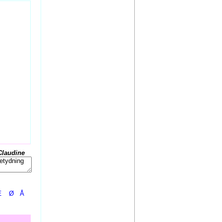
Claudine
Æ
Ø
Å