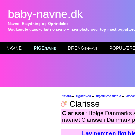
baby-navne.dk
Navne: Betydning og Oprindelse
Godkendte danske børnenavne + navneliste over top mest populære 
NAVNE
PIGEnavne
DRENGenavne
POPULÆRE 
→
→
→
navne
pigenavne
pigenavne med c
claris
Clarisse
Clarisse
: Ifølge Danmarks s
navnet Clarisse i Danmark p
Lav nemt en flot h