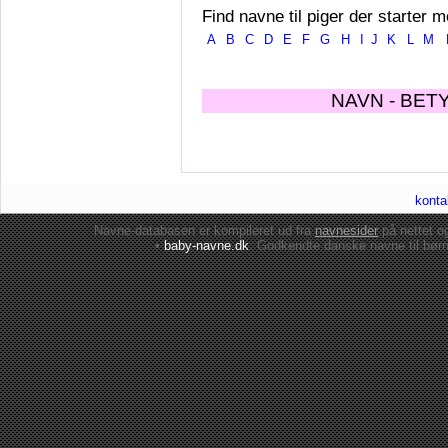
Find navne til piger der starter m
A
B
C
D
E
F
G
H
I
J
K
L
M
NAVN - BET
konta
Navne-databasen er kompileret ud fra
navnesider
på nettet 
•
baby-navne.dk
: Godkendte danske
navne til bør