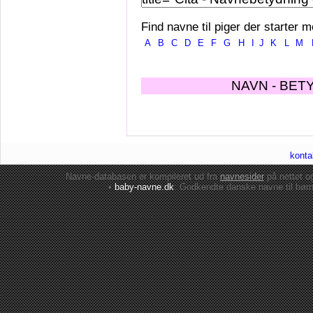
Find navne til piger der starter m
A
B
C
D
E
F
G
H
I
J
K
L
M
NAVN - BET
konta
Navne-databasen er kompileret ud fra
navnesider
på nettet 
•
baby-navne.dk
: Godkendte danske
navne til bør