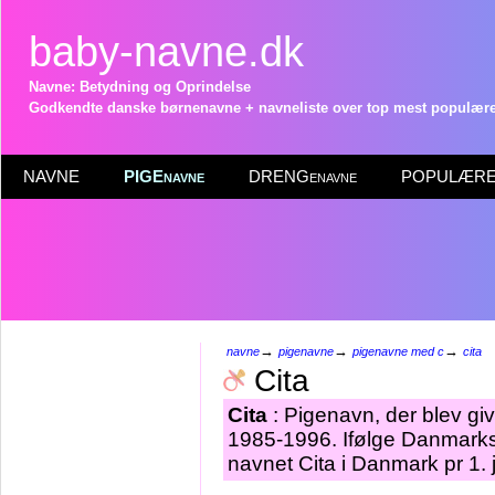
baby-navne.dk
Navne: Betydning og Oprindelse
Godkendte danske børnenavne + navneliste over top mest populære 
NAVNE
PIGEnavne
DRENGenavne
POPULÆRE 
→
→
→
navne
pigenavne
pigenavne med c
cita
Cita
Cita
: Pigenavn, der blev give
1985-1996. Ifølge Danmarks 
navnet Cita i Danmark pr 1.