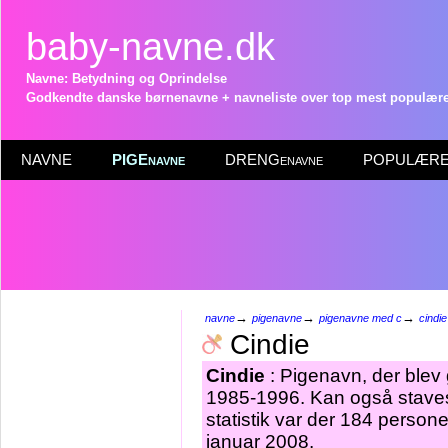
baby-navne.dk
Navne: Betydning og Oprindelse
Godkendte danske børnenavne + navneliste over top mest populære 
NAVNE
PIGEnavne
DRENGenavne
POPULÆRE 
→
→
→
navne
pigenavne
pigenavne med c
cindie
Cindie
Cindie
: Pigenavn, der blev g
1985-1996. Kan også stav
statistik var der 184 person
januar 2008.