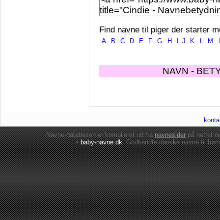
Find navne til piger der starter m
A
B
C
D
E
F
G
H
I
J
K
L
M
NAVN - BET
konta
Navne-databasen er kompileret ud fra
navnesider
på nettet 
•
baby-navne.dk
: Godkendte danske
navne til bør