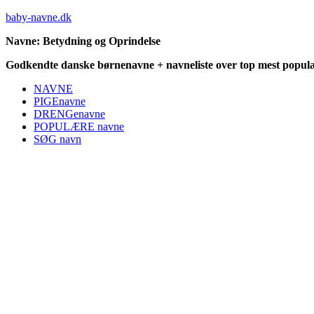
baby-navne.dk
Navne: Betydning og Oprindelse
Godkendte danske børnenavne + navneliste over top mest populæ
NAVNE
PIGEnavne
DRENGenavne
POPULÆRE navne
SØG navn