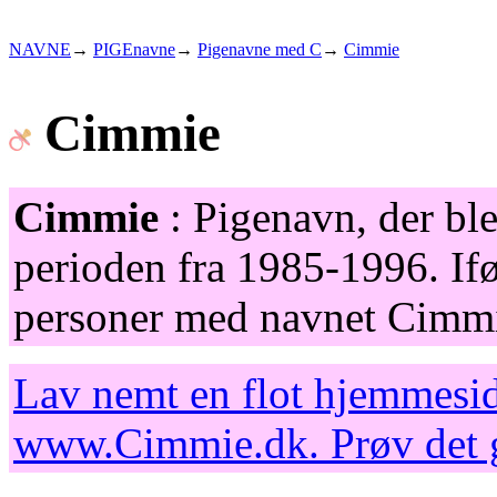
NAVNE
→
PIGEnavne
→
Pigenavne med C
→
Cimmie
Cimmie
Cimmie
: Pigenavn, der ble
perioden fra 1985-1996. Ifø
personer med navnet Cimmi
Lav nemt en flot hjemmesid
www.Cimmie.dk
. Prøv det