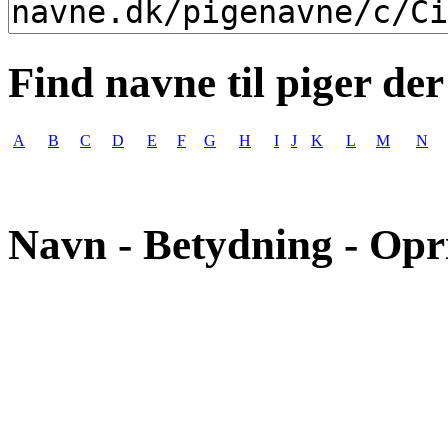
Find navne til piger der
A
B
C
D
E
F
G
H
I
J
K
L
M
N
Navn - Betydning - Opr