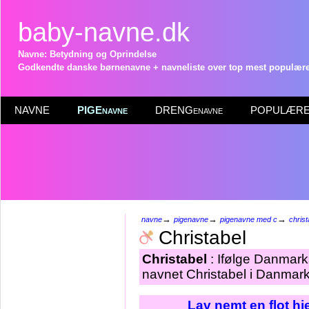
baby-navne.dk
Navne: Betydning og Oprindelse
Godkendte danske børnenavne + navneliste over top mest populære 
NAVNE
PIGEnavne
DRENGenavne
POPULÆRE 
→
→
→
navne
pigenavne
pigenavne med c
christ
Christabel
Christabel
: Ifølge Danmarks
navnet Christabel i Danmark
Lav nemt en flot h