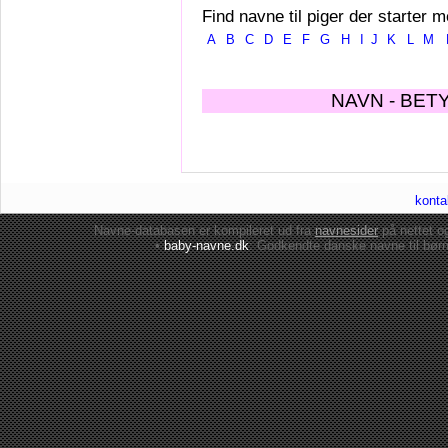
Find navne til piger der starter m
A
B
C
D
E
F
G
H
I
J
K
L
M
NAVN - BET
konta
Navne-databasen er kompileret ud fra
navnesider
på nettet 
•
baby-navne.dk
: Godkendte danske
navne til bør