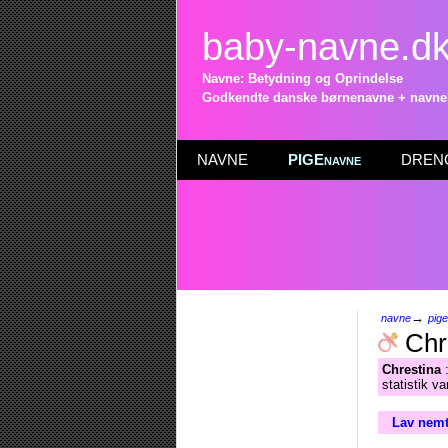
baby-navne.d
Navne: Betydning og Oprindelse
Godkendte danske børnenavne + navneli
NAVNE
PIGEnavne
DRENG
→
navne
pig
Chr
Chrestina
:
statistik v
Lav nemt