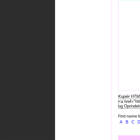
Kopiér HTML-
Find navne ti
A
B
C