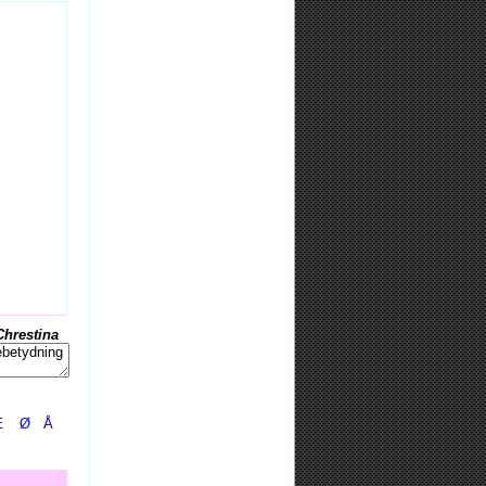
Chrestina
Æ
Ø
Å