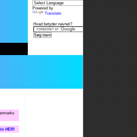
Powered by
Translate
Hvad betyder navnet?
 Danmarks
tis HER!