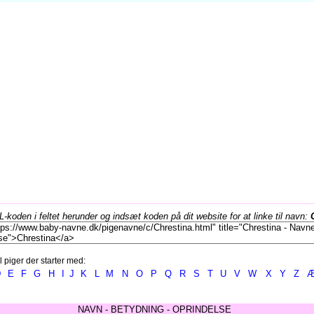
koden i feltet herunder og indsæt koden på dit website for at linke til navn:
l piger der starter med:
D
E
F
G
H
I
J
K
L
M
N
O
P
Q
R
S
T
U
V
W
X
Y
Z
NAVN - BETYDNING - OPRINDELSE