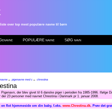
k
ste over top mest populære navne til børn
enavne
POPULÆRE navne
SØG navn
→
→
enavne
pigenavne med c
chrestina
estina
 Pigenavn, der blev givet til 6 danske piger i perioden fra 1985-1996. Ifølge
ar der 23 personer med navnet Chrestina i Danmark pr 1. januar 2008.
 en flot hjemmeside om din baby, f.eks.
www.Chrestina.dk
. Prøv det gra