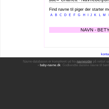
Find navne til piger der starter m
A
B
C
D
E
F
G
H
I
J
K
L
M
NAVN - BET
konta
Navne-databasen er kompileret ud fra
navnesider
på nettet 
•
baby-navne.dk
: Godkendte danske
navne til bør