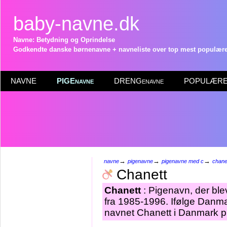
baby-navne.dk
Navne: Betydning og Oprindelse
Godkendte danske børnenavne + navneliste over top mest populære 
NAVNE
PIGEnavne
DRENGenavne
POPULÆRE 
→
→
→
navne
pigenavne
pigenavne med c
chane
Chanett
Chanett
: Pigenavn, der blev
fra 1985-1996. Ifølge Danma
navnet Chanett i Danmark pr