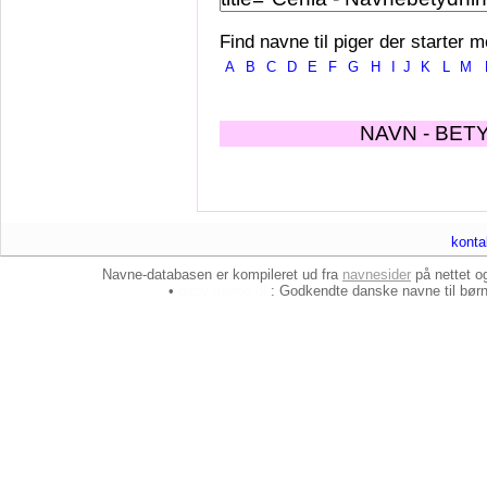
Find navne til piger der starter m
A
B
C
D
E
F
G
H
I
J
K
L
M
NAVN - BET
konta
Navne-databasen er kompileret ud fra
navnesider
på nettet 
•
baby-navne.dk
: Godkendte danske
navne til bør