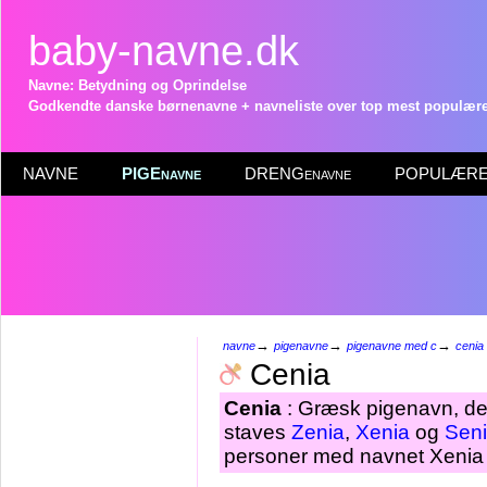
baby-navne.dk
Navne: Betydning og Oprindelse
Godkendte danske børnenavne + navneliste over top mest populære 
NAVNE
PIGEnavne
DRENGenavne
POPULÆRE 
→
→
→
navne
pigenavne
pigenavne med c
cenia
Cenia
Cenia
: Græsk pigenavn, de
staves
Zenia
,
Xenia
og
Sen
personer med navnet Xenia 