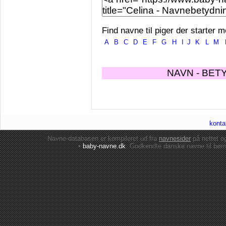
Find navne til piger der starter m
A
B
C
D
E
F
G
H
I
J
K
L
M
NAVN - BET
konta
Navne-databasen er kompileret ud fra
navnesider
på nettet 
•
baby-navne.dk
: Godkendte danske
navne til bør