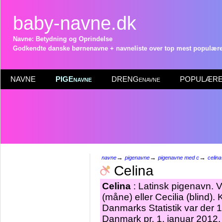
baby-navne.dk
Navne: Betydning og Oprindelse
Godkendte danske børnenavne + navneliste over top mest populære 
NAVNE
PIGEnavne
DRENGenavne
POPULÆRE 
→
→
→
navne
pigenavne
pigenavne med c
celina
Celina
Celina
: Latinsk pigenavn. V
(måne) eller Cecilia (blind)
Danmarks Statistik var der 
Danmark pr. 1. januar 2012.