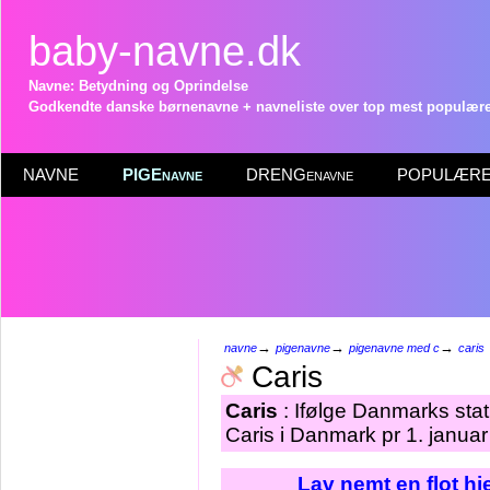
baby-navne.dk
Navne: Betydning og Oprindelse
Godkendte danske børnenavne + navneliste over top mest populære 
NAVNE
PIGEnavne
DRENGenavne
POPULÆRE 
→
→
→
navne
pigenavne
pigenavne med c
caris
Caris
Caris
: Ifølge Danmarks stat
Caris i Danmark pr 1. janua
Lav nemt en flot h