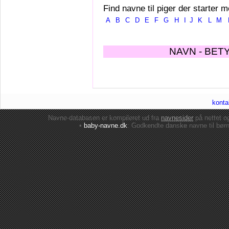
Find navne til piger der starter m
A
B
C
D
E
F
G
H
I
J
K
L
M
NAVN - BET
konta
Navne-databasen er kompileret ud fra
navnesider
på nettet 
•
baby-navne.dk
: Godkendte danske
navne til bør