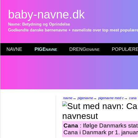
baby-navne.dk
Navne: Betydning og Oprindelse
Godkendte danske børnenavne + navneliste over top mest populære 
NAVNE
PIGEnavne
DRENGenavne
POPULÆRE 
→
→
→
navne
pigenavne
pigenavne med c
cana
Cana
: Ifølge Danmarks stat
Cana i Danmark pr 1. janua