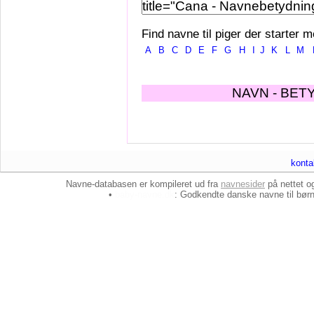
Find navne til piger der starter m
A
B
C
D
E
F
G
H
I
J
K
L
M
NAVN - BET
konta
Navne-databasen er kompileret ud fra
navnesider
på nettet 
•
baby-navne.dk
: Godkendte danske
navne til bør