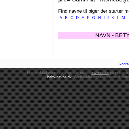
Find navne til piger der starter m
A
B
C
D
E
F
G
H
I
J
K
L
M
NAVN - BET
konta
Navne-databasen er kompileret ud fra
navnesider
på nettet 
•
baby-navne.dk
: Godkendte danske
navne til bør