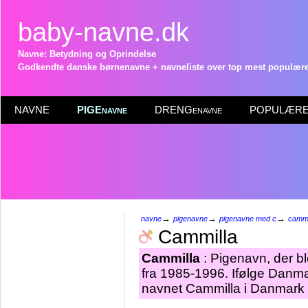
baby-navne.dk
Navne: Betydning og Oprindelse
Godkendte danske børnenavne + navneliste over top mest populære 
NAVNE
PIGEnavne
DRENGenavne
POPULÆRE 
→
→
→
navne
pigenavne
pigenavne med c
cammi
Cammilla
Cammilla
: Pigenavn, der bl
fra 1985-1996. Ifølge Danma
navnet Cammilla i Danmark p