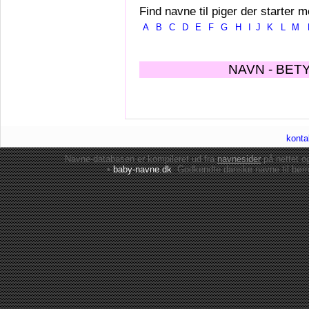
Find navne til piger der starter m
A
B
C
D
E
F
G
H
I
J
K
L
M
NAVN - BET
konta
Navne-databasen er kompileret ud fra
navnesider
på nettet 
•
baby-navne.dk
: Godkendte danske
navne til bør