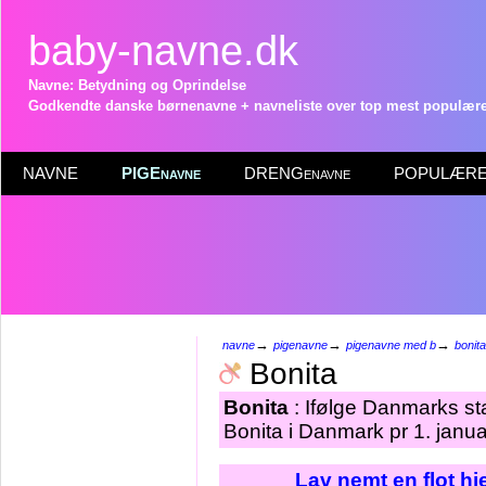
baby-navne.dk
Navne: Betydning og Oprindelse
Godkendte danske børnenavne + navneliste over top mest populære 
NAVNE
PIGEnavne
DRENGenavne
POPULÆRE 
→
→
→
navne
pigenavne
pigenavne med b
bonita
Bonita
Bonita
: Ifølge Danmarks st
Bonita i Danmark pr 1. janu
Lav nemt en flot h