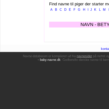
Find navne til piger der starter m
A
B
C
D
E
F
G
H
I
J
K
L
M
NAVN - BET
konta
Navne-databasen er kompileret ud fra
navnesider
på nettet 
•
baby-navne.dk
: Godkendte danske
navne til bør