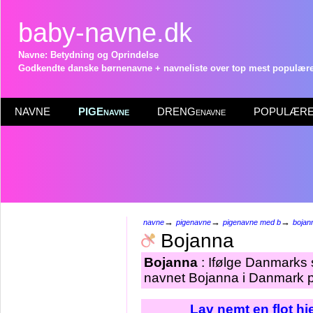
baby-navne.dk
Navne: Betydning og Oprindelse
Godkendte danske børnenavne + navneliste over top mest populære 
NAVNE
PIGEnavne
DRENGenavne
POPULÆRE 
→
→
→
navne
pigenavne
pigenavne med b
bojan
Bojanna
Bojanna
: Ifølge Danmarks s
navnet Bojanna i Danmark pr
Lav nemt en flot h