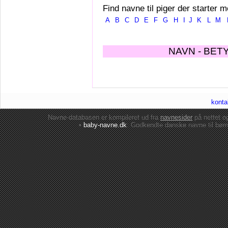
Find navne til piger der starter m
A
B
C
D
E
F
G
H
I
J
K
L
M
NAVN - BET
konta
Navne-databasen er kompileret ud fra
navnesider
på nettet 
•
baby-navne.dk
: Godkendte danske
navne til bør