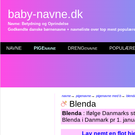
baby-navne.dk
Navne: Betydning og Oprindelse
Godkendte danske børnenavne + navneliste over top mest populære 
NAVNE
PIGEnavne
DRENGenavne
POPULÆRE 
→
→
→
navne
pigenavne
pigenavne med b
blend
Blenda
Blenda
: Ifølge Danmarks st
Blenda i Danmark pr 1. janu
Lav nemt en flot h