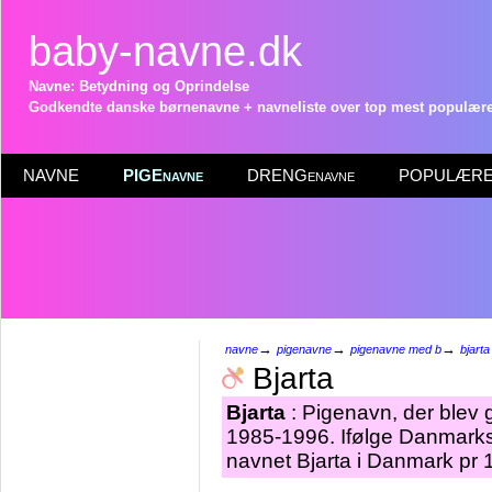
baby-navne.dk
Navne: Betydning og Oprindelse
Godkendte danske børnenavne + navneliste over top mest populære 
NAVNE
PIGEnavne
DRENGenavne
POPULÆRE 
→
→
→
navne
pigenavne
pigenavne med b
bjarta
Bjarta
Bjarta
: Pigenavn, der blev gi
1985-1996. Ifølge Danmarks 
navnet Bjarta i Danmark pr 1