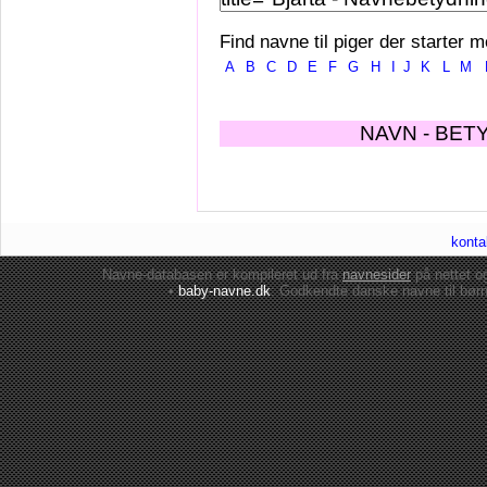
Find navne til piger der starter m
A
B
C
D
E
F
G
H
I
J
K
L
M
NAVN - BET
konta
Navne-databasen er kompileret ud fra
navnesider
på nettet 
•
baby-navne.dk
: Godkendte danske
navne til bør