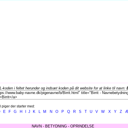
koden i feltet herunder og indsæt koden på dit website for at linke til navn:
l piger der starter med:
D
E
F
G
H
I
J
K
L
M
N
O
P
Q
R
S
T
U
V
W
X
Y
Z
NAVN - BETYDNING - OPRINDELSE