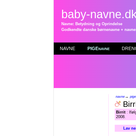
baby-navne.d
Navne: Betydning og Oprindelse
Godkendte danske børnenavne + navneli
NAVNE
PIGEnavne
DRENG
→
navne
pig
Birr
Birrit
: Iføl
2008.
Lav ne