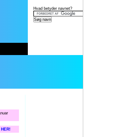
Hvad betyder navnet?
anuar
s HER!