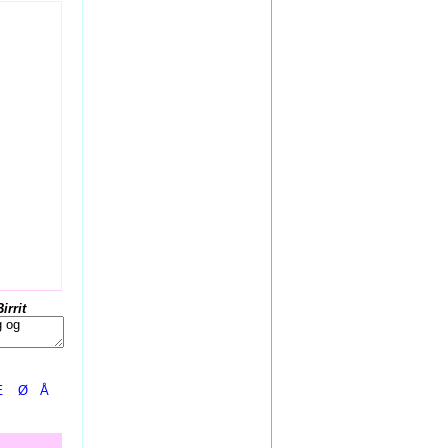
Birrit
Æ
Ø
Å