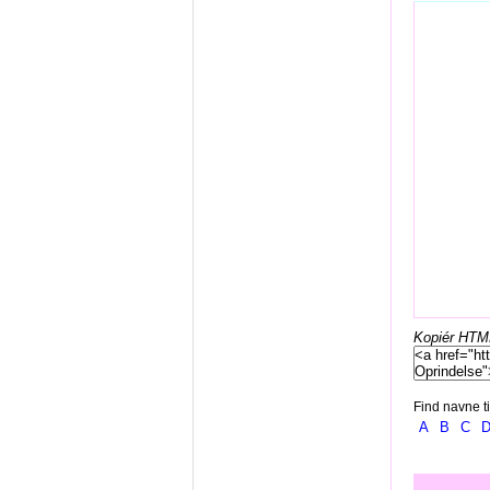
Kopiér HTML-
Find navne ti
A
B
C