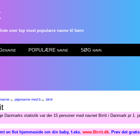
k
ste over top mest populære navne til børn
enavne
POPULÆRE navne
SØG navn
→
→
enavne
pigenavne med b
birrit
it
ge Danmarks statistik var der 15 personer med navnet Birrit i Danmark pr 1. j
mt en flot hjemmeside om din baby, f.eks.
www.Birrit.dk
. Prøv det grati