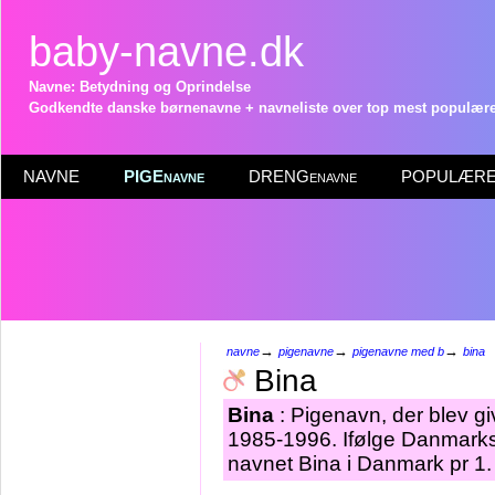
baby-navne.dk
Navne: Betydning og Oprindelse
Godkendte danske børnenavne + navneliste over top mest populære 
NAVNE
PIGEnavne
DRENGenavne
POPULÆRE 
→
→
→
navne
pigenavne
pigenavne med b
bina
Bina
Bina
: Pigenavn, der blev giv
1985-1996. Ifølge Danmarks 
navnet Bina i Danmark pr 1.