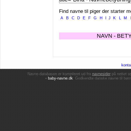
Find navne til piger der starter m
A
B
C
D
E
F
G
H
I
J
K
L
M
NAVN - BET
konta
Navne-databasen er kompileret ud fra
navnesider
på nettet 
•
baby-navne.dk
: Godkendte danske
navne til bør