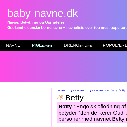
baby-navne.dk
Navne: Betydning og Oprindelse
Godkendte danske børnenavne + navneliste over top mest populære 
NAVNE
PIGEnavne
DRENGenavne
POPULÆRE 
→
→
→
navne
pigenavne
pigenavne med b
betty
Betty
Betty
: Engelsk afledning a
betyder "den der ærer Gud".
personer med navnet Betty i