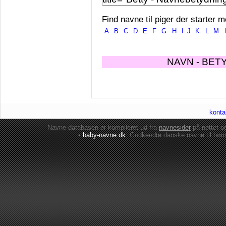
Find navne til piger der starter m
A
B
C
D
E
F
G
H
I
J
K
L
M
NAVN - BET
konta
Navne-databasen er kompileret ud fra
navnesider
på nettet 
•
baby-navne.dk
: Godkendte danske
navne til bør