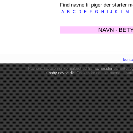
Find navne til piger der starter m
A
B
C
D
E
F
G
H
I
J
K
L
M
NAVN - BET
konta
Navne-databasen er kompileret ud fra
navnesider
på nettet 
•
baby-navne.dk
: Godkendte danske
navne til bør