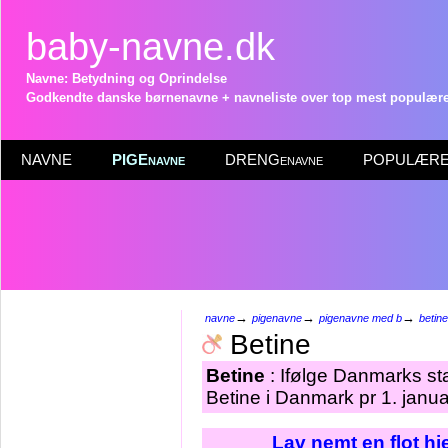
baby-navne.dk
Navne: Betydning og Oprindelse
Godkendte danske børnenavne + navneliste over top mest populære 
NAVNE
PIGEnavne
DRENGenavne
POPULÆRE 
→
→
→
navne
pigenavne
pigenavne med b
betine
Betine
Betine
: Ifølge Danmarks st
Betine i Danmark pr 1. janu
Lav nemt en flot h