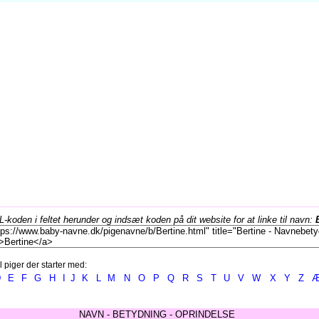
koden i feltet herunder og indsæt koden på dit website for at linke til navn:
l piger der starter med:
D
E
F
G
H
I
J
K
L
M
N
O
P
Q
R
S
T
U
V
W
X
Y
Z
NAVN - BETYDNING - OPRINDELSE