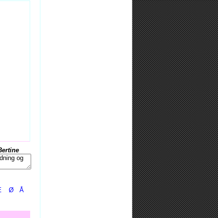
Bertine
Æ
Ø
Å