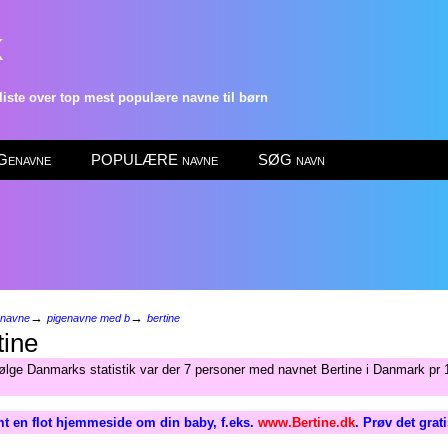
k
ste over top mest populære navne til børn
enavne
POPULÆRE navne
SØG navn
→
→
enavne
pigenavne med b
bertine
tine
følge Danmarks statistik var der 7 personer med navnet Bertine i Danmark pr 1
t en flot hjemmeside om din baby, f.eks.
www.Bertine.dk
. Prøv det grat