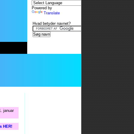
Powered by
Translate
Hvad betyder navnet?
. januar
is HER!