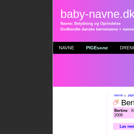
baby-navne.d
Navne: Betydning og Oprindelse
Godkendte danske børnenavne + navneli
NAVNE
PIGEnavne
DRENG
→
navne
pig
Ber
Bertine
: I
2008.
Lav nem