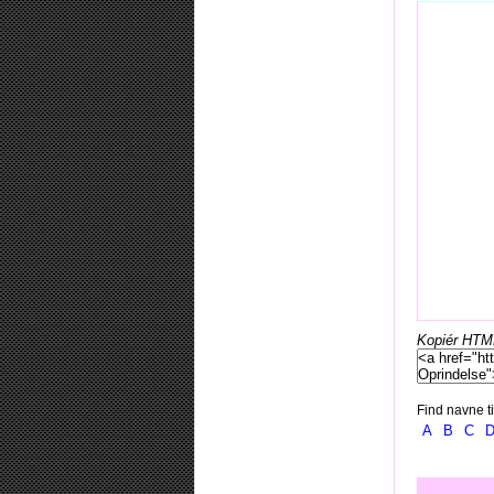
Kopiér HTML-
Find navne ti
A
B
C