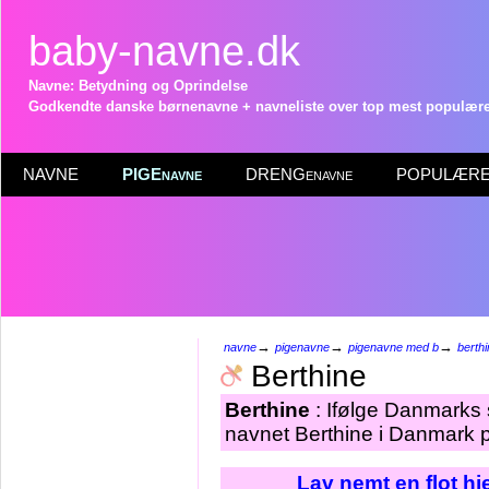
baby-navne.dk
Navne: Betydning og Oprindelse
Godkendte danske børnenavne + navneliste over top mest populære 
NAVNE
PIGEnavne
DRENGenavne
POPULÆRE 
→
→
→
navne
pigenavne
pigenavne med b
berth
Berthine
Berthine
: Ifølge Danmarks 
navnet Berthine i Danmark p
Lav nemt en flot h