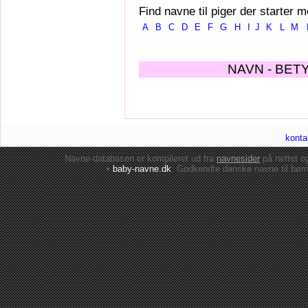
Find navne til piger der starter m
A
B
C
D
E
F
G
H
I
J
K
L
M
NAVN - BET
konta
Navne-databasen er kompileret ud fra
navnesider
på nettet 
•
baby-navne.dk
: Godkendte danske
navne til bør