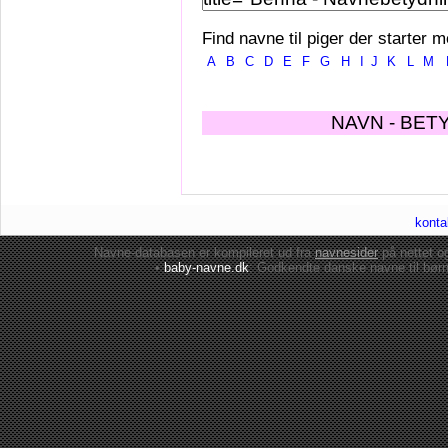
Find navne til piger der starter m
A
B
C
D
E
F
G
H
I
J
K
L
M
NAVN - BET
konta
Navne-databasen er kompileret ud fra
navnesider
på nettet 
•
baby-navne.dk
: Godkendte danske
navne til bør