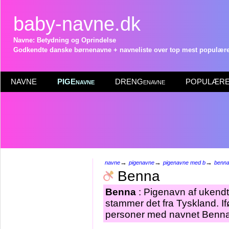
baby-navne.dk
Navne: Betydning og Oprindelse
Godkendte danske børnenavne + navneliste over top mest populære 
NAVNE
PIGEnavne
DRENGenavne
POPULÆRE 
→
→
→
navne
pigenavne
pigenavne med b
benn
Benna
Benna
: Pigenavn af ukendt
stammer det fra Tyskland. If
personer med navnet Benna 