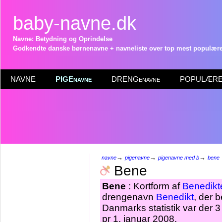
baby-navne.dk
Navne: Betydning og Oprindelse
Godkendte danske børnenavne + navneliste over top mest populære 
NAVNE
PIGEnavne
DRENGenavne
POPULÆRE 
→
→
→
navne
pigenavne
pigenavne med b
bene
Bene
Bene
: Kortform af
Benedikt
drengenavn
Benedikt
, der 
Danmarks statistik var der
pr 1. januar 2008.