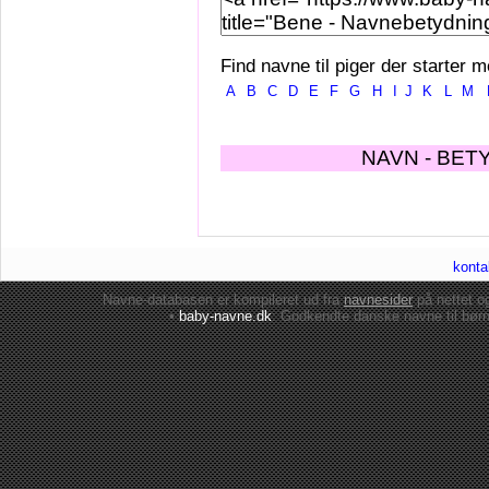
Find navne til piger der starter m
A
B
C
D
E
F
G
H
I
J
K
L
M
NAVN - BET
konta
Navne-databasen er kompileret ud fra
navnesider
på nettet 
•
baby-navne.dk
: Godkendte danske
navne til bør