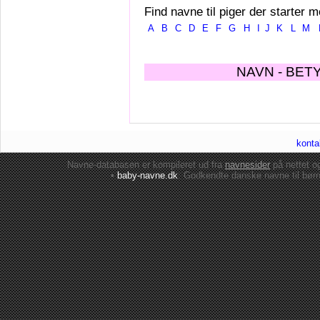
Find navne til piger der starter m
A
B
C
D
E
F
G
H
I
J
K
L
M
NAVN - BET
konta
Navne-databasen er kompileret ud fra
navnesider
på nettet 
•
baby-navne.dk
: Godkendte danske
navne til bør