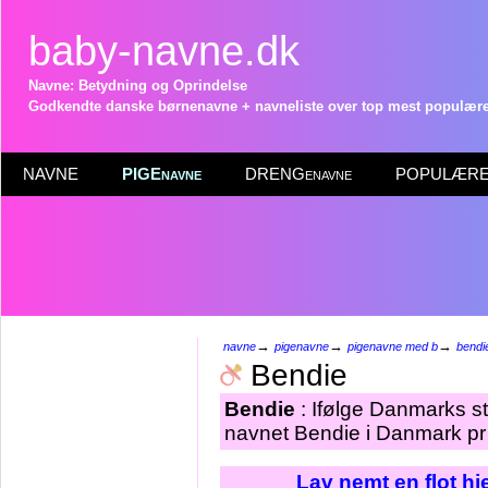
baby-navne.dk
Navne: Betydning og Oprindelse
Godkendte danske børnenavne + navneliste over top mest populære 
NAVNE
PIGEnavne
DRENGenavne
POPULÆRE 
→
→
→
navne
pigenavne
pigenavne med b
bendi
Bendie
Bendie
: Ifølge Danmarks st
navnet Bendie i Danmark pr 
Lav nemt en flot h