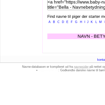
Find navne til piger der starter m
A
B
C
D
E
F
G
H
I
J
K
L
M
NAVN - BET
konta
Navne-databasen er kompileret ud fra
navnesider
på nettet 
•
baby-navne.dk
: Godkendte danske
navne til bør