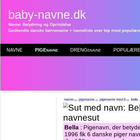
baby-navne.dk
Navne: Betydning og Oprindelse
Godkendte danske børnenavne + navneliste over top mest populære 
NAVNE
PIGEnavne
DRENGenavne
POPULÆRE 
→
→
→
navne
pigenavne
pigenavne med b
bella
Bella
: Pigenavn, der betyde
1996 fik 6 danske piger navn