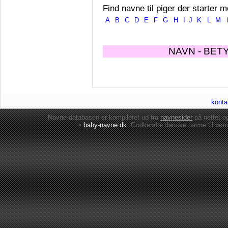
Find navne til piger der starter m
A
B
C
D
E
F
G
H
I
J
K
L
M
NAVN - BET
konta
Navne-databasen er kompileret ud fra
navnesider
på nettet 
•
baby-navne.dk
: Godkendte danske
navne til bør