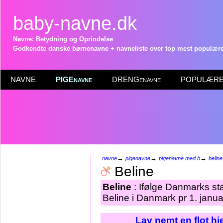
baby-navne.dk
Navne: Betydning og Oprindelse
Godkendte danske børnenavne + navneliste over top mest populære 
NAVNE
PIGEnavne
DRENGenavne
POPULÆRE 
→
→
→
navne
pigenavne
pigenavne med b
beline
Beline
Beline
: Ifølge Danmarks sta
Beline i Danmark pr 1. janu
Lav nemt en flot h