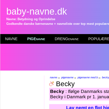
baby-navne.dk
Navne: Betydning og Oprindelse
Godkendte danske børnenavne + navneliste over top mest populære 
NAVNE
PIGEnavne
DRENGenavne
POPULÆRE 
→
→
→
navne
pigenavne
pigenavne med b
beck
Becky
Becky
: Ifølge Danmarks sta
Becky i Danmark pr 1. janua
Lav nemt en flot h