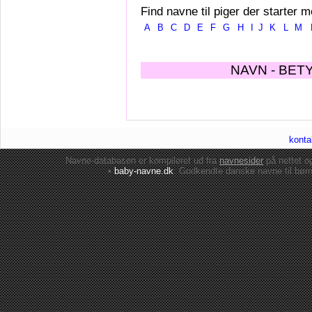
Find navne til piger der starter m
A
B
C
D
E
F
G
H
I
J
K
L
M
NAVN - BET
konta
Navne-databasen er kompileret ud fra
navnesider
på nettet 
•
baby-navne.dk
: Godkendte danske
navne til bør